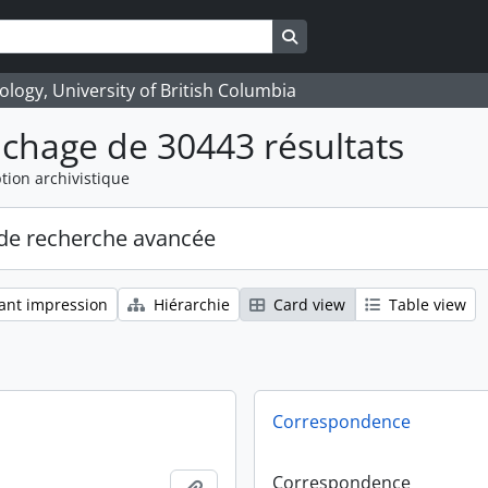
Search in browse page
logy, University of British Columbia
ichage de 30443 résultats
tion archivistique
de recherche avancée
ant impression
Hiérarchie
Card view
Table view
Correspondence
Correspondence