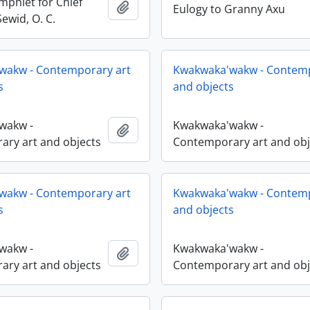
mphlet for Chief
Ajouter au presse-papier
Eulogy to Granny Axu
ewid, O. C.
wakw - Contemporary art
Kwakwaka'wakw - Contemp
s
and objects
wakw -
Kwakwaka'wakw -
Ajouter au presse-papier
ry art and objects
Contemporary art and obj
wakw - Contemporary art
Kwakwaka'wakw - Contemp
s
and objects
wakw -
Kwakwaka'wakw -
Ajouter au presse-papier
ry art and objects
Contemporary art and obj