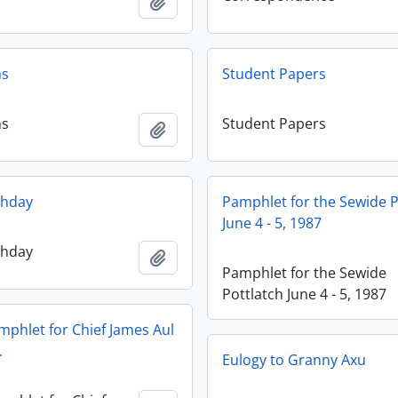
Ajouter au presse-papier
ns
Student Papers
ns
Student Papers
Ajouter au presse-papier
thday
Pamphlet for the Sewide P
June 4 - 5, 1987
thday
Ajouter au presse-papier
Pamphlet for the Sewide
Pottlatch June 4 - 5, 1987
mphlet for Chief James Aul
.
Eulogy to Granny Axu