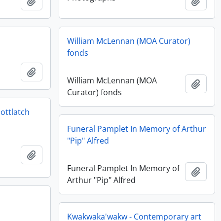
Ajouter au presse-papier
Ajout
William McLennan (MOA Curator)
fonds
Ajouter au presse-papier
William McLennan (MOA
Ajout
Curator) fonds
ottlatch
Funeral Pamplet In Memory of Arthur
"Pip" Alfred
Ajouter au presse-papier
Funeral Pamplet In Memory of
Ajout
Arthur "Pip" Alfred
Kwakwaka'wakw - Contemporary art