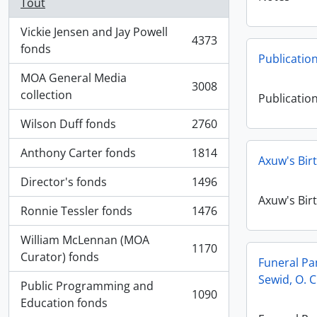
Tout
Vickie Jensen and Jay Powell
4373
, 4373 résultats
fonds
Publicatio
MOA General Media
3008
, 3008 résultats
collection
Publicatio
Wilson Duff fonds
2760
, 2760 résultats
Anthony Carter fonds
1814
, 1814 résultats
Axuw's Bir
Director's fonds
1496
, 1496 résultats
Axuw's Bir
Ronnie Tessler fonds
1476
, 1476 résultats
William McLennan (MOA
1170
, 1170 résultats
Curator) fonds
Funeral Pa
Sewid, O. C
Public Programming and
1090
, 1090 résultats
Education fonds