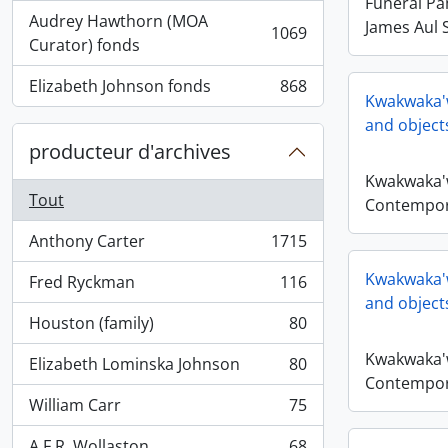
Funeral Pa
Audrey Hawthorn (MOA
James Aul S
1069
, 1069 résultats
Curator) fonds
Elizabeth Johnson fonds
868
, 868 résultats
Kwakwaka'
and object
producteur d'archives
Kwakwaka'
Tout
Contempora
Anthony Carter
1715
, 1715 résultats
Kwakwaka'
Fred Ryckman
116
, 116 résultats
and object
Houston (family)
80
, 80 résultats
Kwakwaka'
Elizabeth Lominska Johnson
80
, 80 résultats
Contempora
William Carr
75
, 75 résultats
A.F.R. Wollaston
68