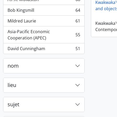
, 68 résultats
Kwakwaka'
and object
Bob Kingsmill
64
, 64 résultats
Mildred Laurie
61
Kwakwaka'
, 61 résultats
Contempora
Asia-Pacific Economic
55
, 55 résultats
Cooperation (APEC)
David Cunningham
51
, 51 résultats
nom
lieu
sujet