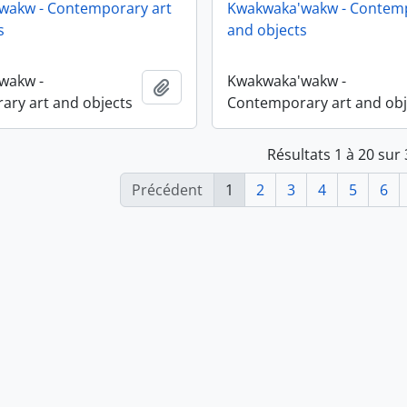
wakw - Contemporary art
Kwakwaka'wakw - Contemp
s
and objects
wakw -
Kwakwaka'wakw -
Ajouter au presse-papier
ry art and objects
Contemporary art and obj
Résultats 1 à 20 sur
Précédent
1
2
3
4
5
6