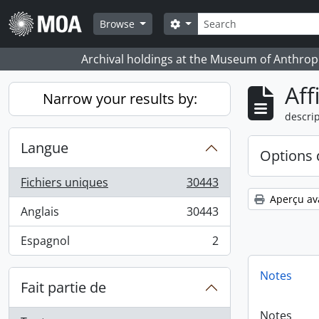
Skip to main content
Rechercher
Search options
Browse
Archival holdings at the Museum of Anthropo
Aff
Narrow your results by:
descrip
Langue
Options 
Fichiers uniques
30443
, 30443 résultats
Aperçu av
Anglais
30443
, 30443 résultats
Espagnol
2
, 2 résultats
Notes
Fait partie de
Notes