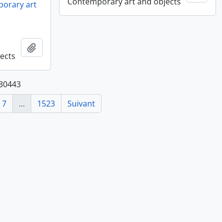
Contemporary art and objects
orary art
Ajouter au presse-papier
ects
 30443
7
...
1523
Suivant