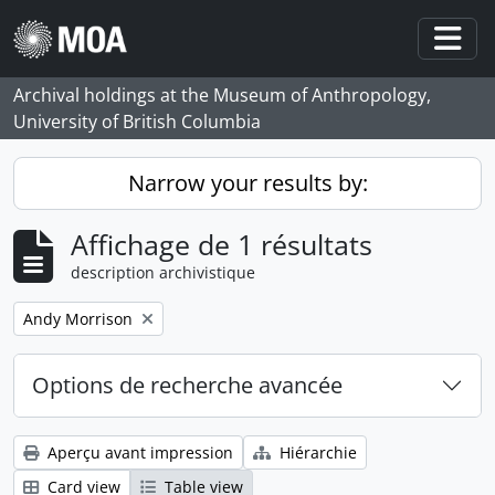
Skip to main content
Togg
Archival holdings at the Museum of Anthropology,
University of British Columbia
Narrow your results by:
Affichage de 1 résultats
description archivistique
Remove filter:
Andy Morrison
Options de recherche avancée
Aperçu avant impression
Hiérarchie
Card view
Table view