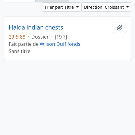
Trier par: Titre
Direction: Croissant
Haida indian chests
Ajout
29-5-88
·
Dossier
·
[19-?]
Fait partie de
Wilson Duff fonds
Sans titre