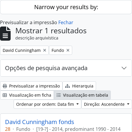
Skip to main content
Narrow your results by:
Previsualizar a impressão
Fechar
Mostrar 1 resultados
descrição arquivística
Remove filter:
Remove filter:
David Cunningham
Fundo
Opções de pesquisa avançada
Previsualizar a impressão
Hierarquia
Visualização em ficha
Visualização em tabela
Ordenar por ordem: Data fim
Direção: Ascendente
David Cunningham fonds
28
·
Fundo
·
[19-?] - 2014, predominant 1990 - 2014