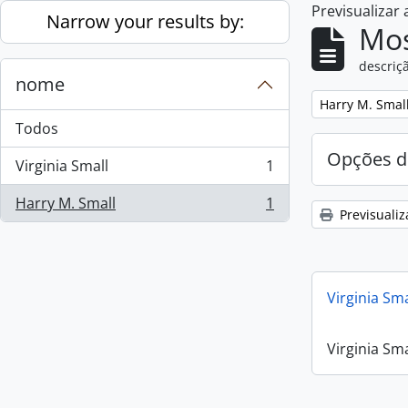
Previsualizar
Skip to main content
Narrow your results by:
Mos
descriçã
nome
Remove filter:
Harry M. Smal
Todos
Opções d
Virginia Small
1
, 1 resultados
Harry M. Small
1
, 1 resultados
Previsualiz
Virginia Sm
Virginia Sm