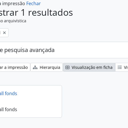
 a impressão
Fechar
trar 1 resultados
o arquivística
l
e pesquisa avançada
ar a impressão
Hierarquia
Visualização em ficha
Vi
all fonds
all fonds