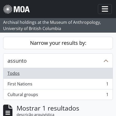
Skip to main content
Togg
Archival holdings at the Museum of Anthropology,
University of British Columbia
Narrow your results by:
assunto
Todos
First Nations
1
, 1 resultados
Cultural groups
1
, 1 resultados
Mostrar 1 resultados
descrição arquivística