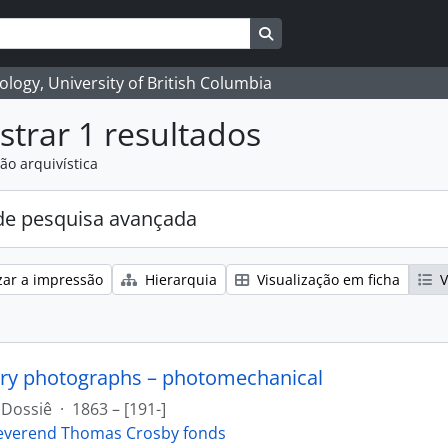
Search in browse page
logy, University of British Columbia
trar 1 resultados
ão arquivística
e pesquisa avançada
zar a impressão
Hierarquia
Visualização em ficha
V
ry photographs – photomechanical
Dossiê
·
1863 – [191-]
everend Thomas Crosby fonds