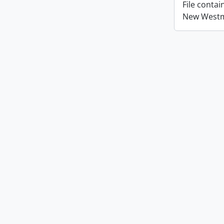
File conta
New Westmi