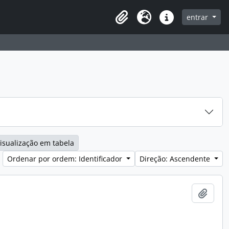
entrar
Clipboard
Idioma
Ligações rápidas
isualização em tabela
Ordenar por ordem: Identificador
Direção: Ascendente
Adici