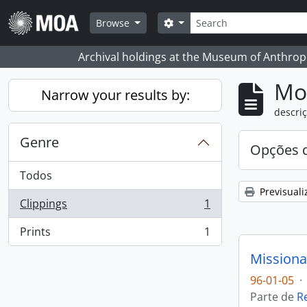
Skip to main content
Pesquisar
Search options
Browse
Archival holdings at the Museum of Anthropo
Mos
Narrow your results by:
descriç
Genre
Opções d
Todos
Previsuali
Clippings
1
, 1 resultados
Prints
1
, 1 resultados
Missiona
96-01-05
·
Parte de
R