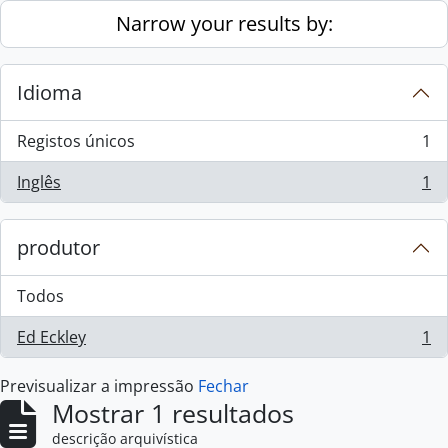
Skip to main content
Narrow your results by:
Idioma
Registos únicos
1
, 1 resultados
Inglês
1
, 1 resultados
produtor
Todos
Ed Eckley
1
, 1 resultados
Previsualizar a impressão
Fechar
Mostrar 1 resultados
descrição arquivística