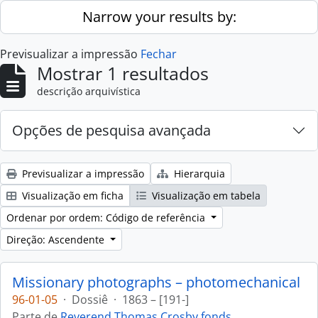
Skip to main content
Narrow your results by:
Previsualizar a impressão
Fechar
Mostrar 1 resultados
descrição arquivística
Opções de pesquisa avançada
Previsualizar a impressão
Hierarquia
Visualização em ficha
Visualização em tabela
Ordenar por ordem: Código de referência
Direção: Ascendente
Missionary photographs – photomechanical
96-01-05
·
Dossiê
·
1863 – [191-]
Parte de
Reverend Thomas Crosby fonds