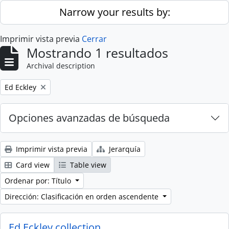
Skip to main content
Narrow your results by:
Imprimir vista previa
Cerrar
Mostrando 1 resultados
Archival description
Remove filter:
Ed Eckley
Opciones avanzadas de búsqueda
Imprimir vista previa
Jerarquía
Card view
Table view
Ordenar por: Título
Dirección: Clasificación en orden ascendente
Ed Eckley collection