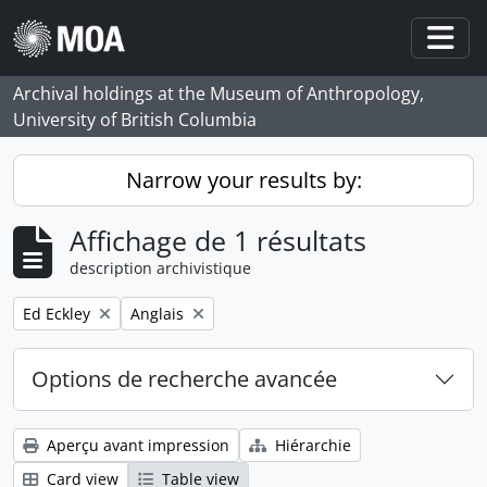
Skip to main content
Togg
Archival holdings at the Museum of Anthropology,
University of British Columbia
Narrow your results by:
Affichage de 1 résultats
description archivistique
Remove filter:
Remove filter:
Ed Eckley
Anglais
Options de recherche avancée
Aperçu avant impression
Hiérarchie
Card view
Table view