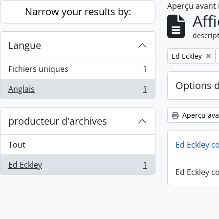
Aperçu avant
Skip to main content
Narrow your results by:
Aff
descript
Langue
Remove filter:
Ed Eckley
Fichiers uniques
1
, 1 résultats
Options 
Anglais
1
, 1 résultats
Aperçu ava
producteur d'archives
Tout
Ed Eckley co
Ed Eckley
1
, 1 résultats
Ed Eckley co