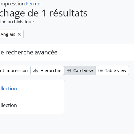
 impression
Fermer
ichage de 1 résultats
ion archivistique
Remove filter:
Anglais
de recherche avancée
nt impression
Hiérarchie
Card view
Table view
llection
llection