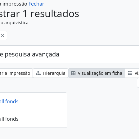
 a impressão
Fechar
trar 1 resultados
o arquivística
e pesquisa avançada
ar a impressão
Hierarquia
Visualização em ficha
Vi
all fonds
all fonds