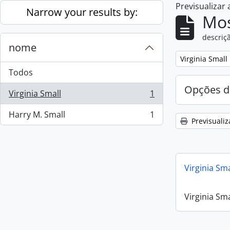
Previsualizar
Skip to main content
Narrow your results by:
Mos
descriçã
nome
Remove filter:
Virginia Small
Todos
Opções d
Virginia Small
1
, 1 resultados
Harry M. Small
1
, 1 resultados
Previsualiz
Virginia Sm
Virginia Sm