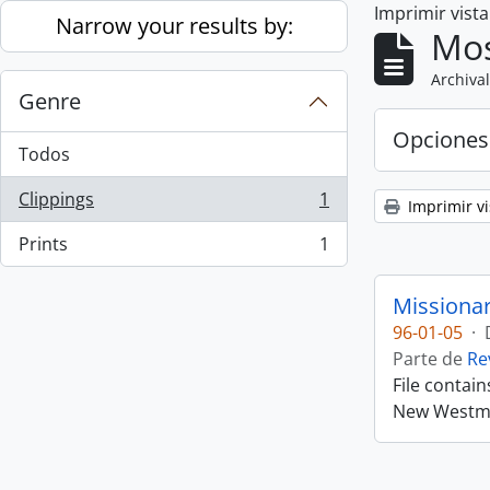
Imprimir vist
Skip to main content
Narrow your results by:
Mos
Archival
Genre
Opciones
Todos
Clippings
1
Imprimir vi
, 1 resultados
Prints
1
, 1 resultados
Missiona
96-01-05
·
Parte de
Re
File contai
New Westmin