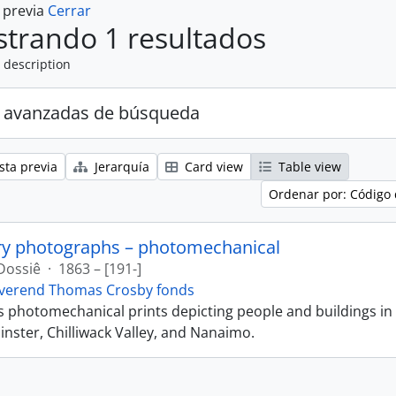
a previa
Cerrar
trando 1 resultados
 description
 avanzadas de búsqueda
sta previa
Jerarquía
Card view
Table view
Ordenar por: Código 
ry photographs – photomechanical
Dossiê
·
1863 – [191-]
verend Thomas Crosby fonds
ns photomechanical prints depicting people and buildings in
ster, Chilliwack Valley, and Nanaimo.