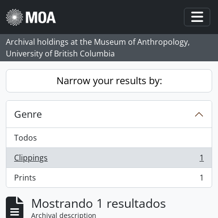
Skip to main content
Togg
Archival holdings at the Museum of Anthropology,
University of British Columbia
Narrow your results by:
Genre
Todos
Clippings
1
, 1 resultados
Prints
1
, 1 resultados
Mostrando 1 resultados
Archival description