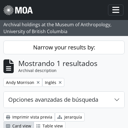
Skip to main content
Togg
Archival holdings at the Museum of Anthropology,
University of British Columbia
Narrow your results by:
Mostrando 1 resultados
Archival description
Remove filter:
Remove filter:
Andy Morrison
Inglés
Opciones avanzadas de búsqueda
Imprimir vista previa
Jerarquía
Card view
Table view