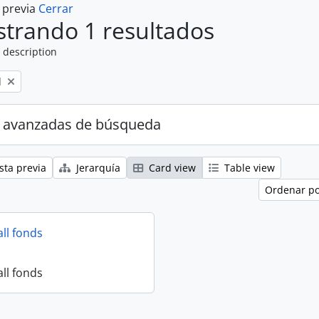
a previa
Cerrar
trando 1 resultados
 description
l
 avanzadas de búsqueda
sta previa
Jerarquía
Card view
Table view
Ordenar po
all fonds
all fonds