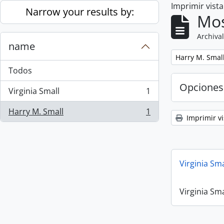
Imprimir vist
Skip to main content
Narrow your results by:
Mos
Archival
name
Remove filter:
Harry M. Smal
Todos
Opciones
Virginia Small
1
, 1 resultados
Harry M. Small
1
, 1 resultados
Imprimir vi
Virginia Sm
Virginia Sm