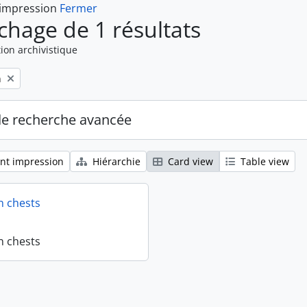
 impression
Fermer
ichage de 1 résultats
ion archivistique
n
de recherche avancée
nt impression
Hiérarchie
Card view
Table view
n chests
n chests