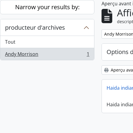
Aperçu avant
Skip to main content
Narrow your results by:
Aff
descript
producteur d'archives
Remove filter:
Andy Morriso
Tout
Options 
Andy Morrison
1
, 1 résultats
Aperçu ava
Haida india
Haida india