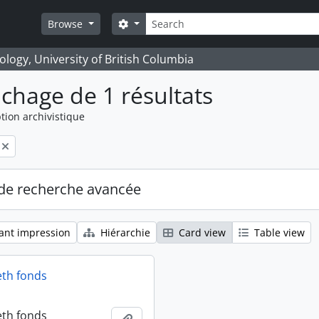
Rechercher
Search options
Browse
logy, University of British Columbia
ichage de 1 résultats
tion archivistique
de recherche avancée
ant impression
Hiérarchie
Card view
Table view
eth fonds
eth fonds