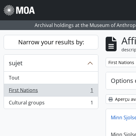
Skip to main content
Archival holdings at the Museum of Anthropo
Aff
Narrow your results by:
descrip
sujet
Remove filter:
First Nations
Tout
Options 
First Nations
1
, 1 résultats
Aperçu av
Cultural groups
1
, 1 résultats
Minn Sjols
Minn Sjols