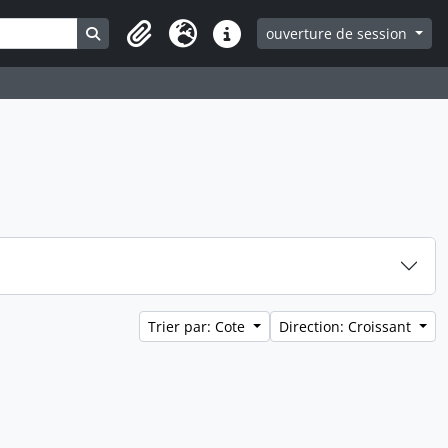
Search in browse page
ouverture de session
Clipboard
Langue
Liens rapides
Trier par: Cote
Direction: Croissant