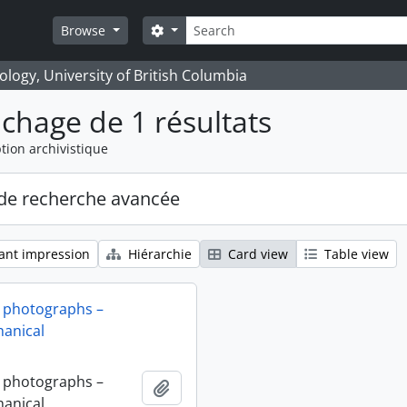
Rechercher
Search options
Browse
logy, University of British Columbia
ichage de 1 résultats
tion archivistique
de recherche avancée
ant impression
Hiérarchie
Card view
Table view
 photographs –
anical
 photographs –
Ajouter au presse-papier
anical