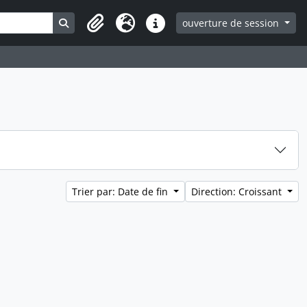
Search in browse page
ouverture de session
Clipboard
Langue
Liens rapides
Trier par: Date de fin
Direction: Croissant