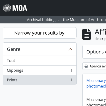
Skip to main content
Archival holdings at the Museum of Anthropo
Aff
Narrow your results by:
descrip
Genre
Options 
Tout
Aperçu av
Clippings
1
, 1 résultats
Prints
1
Missionary
, 1 résultats
photomech
Missionary
photomech