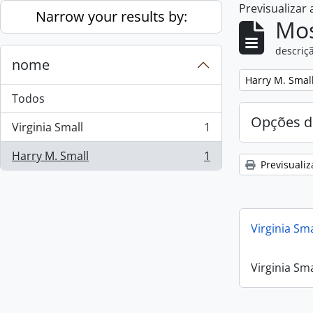
Previsualizar
Skip to main content
Narrow your results by:
Mos
descriçã
nome
Remove filter:
Harry M. Smal
Todos
Opções d
Virginia Small
1
, 1 resultados
Harry M. Small
1
, 1 resultados
Previsualiz
Virginia Sm
Virginia Sm