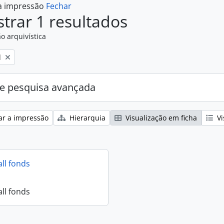
 a impressão
Fechar
trar 1 resultados
o arquivística
l
e pesquisa avançada
ar a impressão
Hierarquia
Visualização em ficha
Vi
all fonds
all fonds