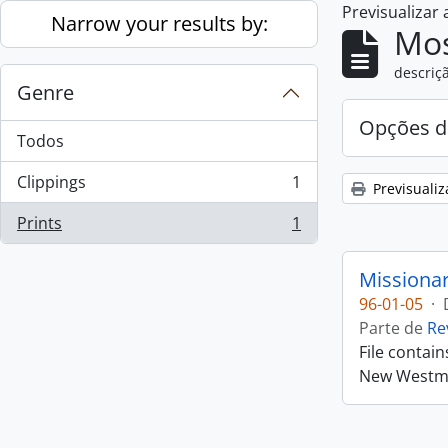
Previsualizar
Skip to main content
Narrow your results by:
Mos
descriçã
Genre
Opções d
Todos
Clippings
1
Previsualiz
, 1 resultados
Prints
1
, 1 resultados
Missiona
96-01-05
·
Parte de
Re
File contai
New Westmin