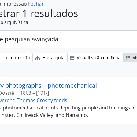
 a impressão
Fechar
trar 1 resultados
o arquivística
e pesquisa avançada
ar a impressão
Hierarquia
Visualização em ficha
Vi
ry photographs – photomechanical
Dossiê
·
1863 – [191-]
verend Thomas Crosby fonds
ns photomechanical prints depicting people and buildings in
ster, Chilliwack Valley, and Nanaimo.