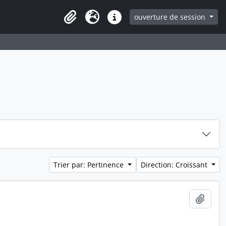
ouverture de session
Clipboard
Langue
Liens rapides
Trier par: Pertinence
Direction: Croissant
Ajout