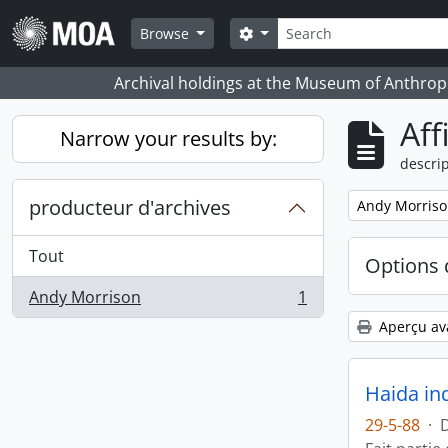
Skip to main content
Rechercher
Search options
Browse
Archival holdings at the Museum of Anthropo
Aff
Narrow your results by:
descrip
producteur d'archives
Remove filter:
Andy Morris
Tout
Options 
Andy Morrison
1
, 1 résultats
Aperçu av
Haida in
29-5-88
·