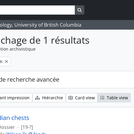
Search in browse page
logy, University of British Columbia
ichage de 1 résultats
tion archivistique
on
de recherche avancée
ant impression
Hiérarchie
Card view
Table view
dian chests
Dossier
·
[19-?]