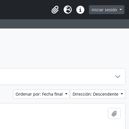
iniciar sesión
Clipboard
Idioma
Enlaces rápidos
Ordenar por: Fecha final
Dirección: Descendente
Añadi