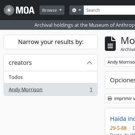
Skip to main content
Búsqueda
Search options
Browse
Archival holdings at the Museum of Anthropo
Mo
Narrow your results by:
Archiva
creators
Remove filter:
Andy Morris
Todos
Opcione
Andy Morrison
1
, 1 resultados
Imprimir v
Haida in
29-5-88
·