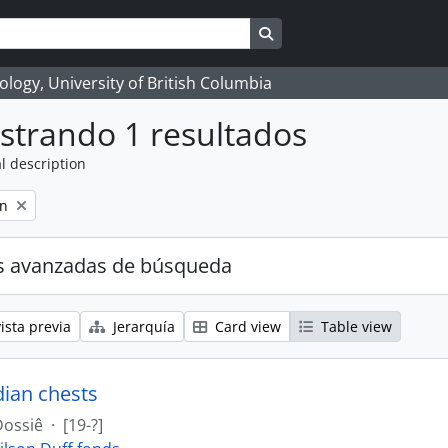
Search in browse page
logy, University of British Columbia
strando 1 resultados
l description
on
s avanzadas de búsqueda
ista previa
Jerarquía
Card view
Table view
dian chests
Dossiê
·
[19-?]