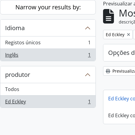
Previsualizar
Skip to main content
Narrow your results by:
Mos
descriçã
Idioma
Remove filter:
Ed Eckley
Registos únicos
1
, 1 resultados
Opções d
Inglês
1
, 1 resultados
Previsualiz
produtor
Todos
Ed Eckley co
Ed Eckley
1
, 1 resultados
Ed Eckley co