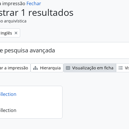
 a impressão
Fechar
trar 1 resultados
o arquivística
Remove filter:
Inglês
e pesquisa avançada
ar a impressão
Hierarquia
Visualização em ficha
Vi
llection
llection