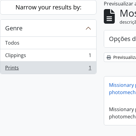
Previsualizar
Skip to main content
Narrow your results by:
Mos
descriçã
Genre
Opções d
Todos
Clippings
1
Previsualiz
, 1 resultados
Prints
1
, 1 resultados
Missionary
photomecha
Missionary
photomecha