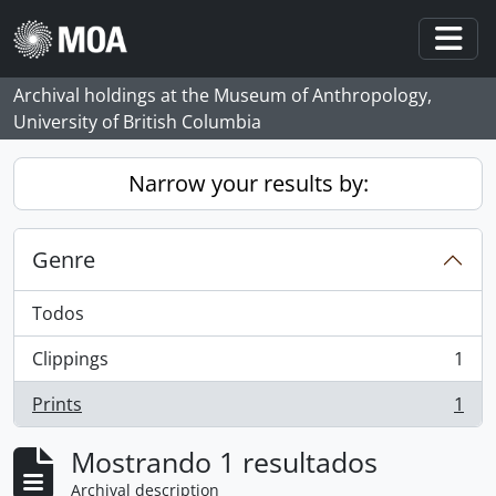
Skip to main content
Togg
Archival holdings at the Museum of Anthropology,
University of British Columbia
Narrow your results by:
Genre
Todos
Clippings
1
, 1 resultados
Prints
1
, 1 resultados
Mostrando 1 resultados
Archival description