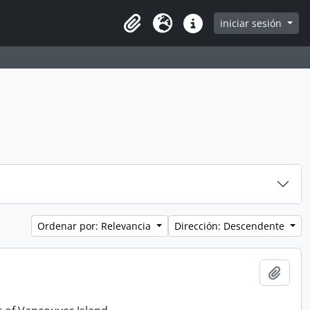
iniciar sesión
Clipboard
Idioma
Enlaces rápidos
Ordenar por: Relevancia
Dirección: Descendente
Añadi