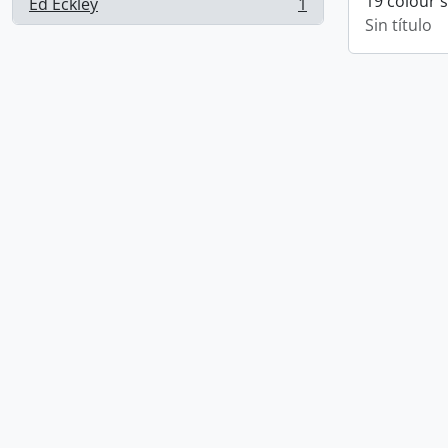
19 colour 
Ed Eckley
1
, 1 resultados
Sin título