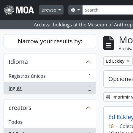
Skip to main content
Búsqueda
Search options
Browse
Archival holdings at the Museum of Anthropo
Mo
Narrow your results by:
Archiva
Idioma
Remove filter:
Ed Eckley
Registros únicos
1
Opcione
, 1 resultados
Inglés
1
, 1 resultados
Imprimir v
creators
Ed Eckley
Todos
18
·
Colec