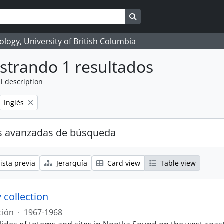
Search in browse page
logy, University of British Columbia
strando 1 resultados
l description
Remove filter:
Inglés
s avanzadas de búsqueda
ista previa
Jerarquía
Card view
Table view
 collection
ción
·
1967-1968