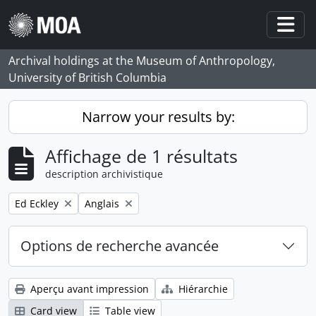
Skip to main content
Togg
Archival holdings at the Museum of Anthropology,
University of British Columbia
Narrow your results by:
Affichage de 1 résultats
description archivistique
Remove filter:
Remove filter:
Ed Eckley
Anglais
Options de recherche avancée
Aperçu avant impression
Hiérarchie
Card view
Table view