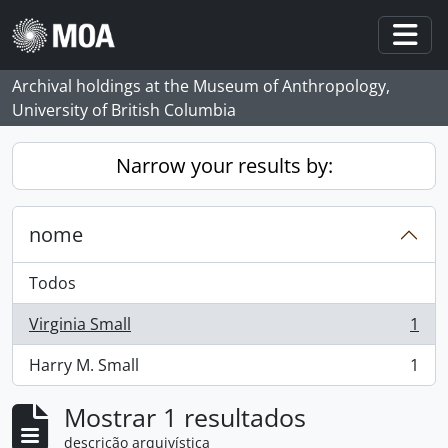
Skip to main content
Togg
Archival holdings at the Museum of Anthropology,
University of British Columbia
Narrow your results by:
nome
Todos
Virginia Small
1
, 1 resultados
Harry M. Small
1
, 1 resultados
Mostrar 1 resultados
descrição arquivística