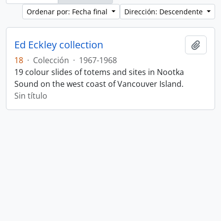
Ordenar por: Fecha final
Dirección: Descendente
Ed Eckley collection
Añadi
18
·
Colección
·
1967-1968
19 colour slides of totems and sites in Nootka
Sound on the west coast of Vancouver Island.
Sin título