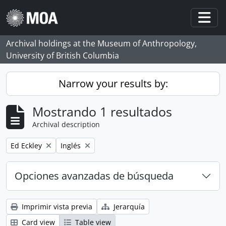
Skip to main content
Togg
Archival holdings at the Museum of Anthropology,
University of British Columbia
Narrow your results by:
Mostrando 1 resultados
Archival description
Remove filter:
Remove filter:
Ed Eckley
Inglés
Opciones avanzadas de búsqueda
Imprimir vista previa
Jerarquía
Card view
Table view