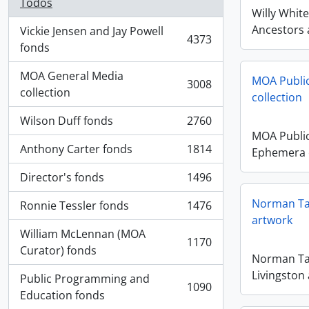
Todos
Willy Whit
Ancestors a
Vickie Jensen and Jay Powell
4373
, 4373 resultados
fonds
MOA General Media
MOA Publi
3008
, 3008 resultados
collection
collection
Wilson Duff fonds
2760
, 2760 resultados
MOA Public
Anthony Carter fonds
1814
Ephemera c
, 1814 resultados
Director's fonds
1496
, 1496 resultados
Norman Tai
Ronnie Tessler fonds
1476
, 1476 resultados
artwork
William McLennan (MOA
1170
, 1170 resultados
Curator) fonds
Norman Tai
Livingston
Public Programming and
1090
, 1090 resultados
Education fonds