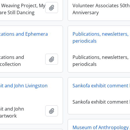
e Weaving Project, My
Volunteer Associates 50th
Añadir al portapapeles
re Still Dancing
Anniversary
cations and Ephemera
Publications, newsletters,
periodicals
ations and
Publications, newsletters,
Añadir al portapapeles
ollection
periodicals
t and John Livingston
Sankofa exhibit comment
Sankofa exhibit comment
t and John
Añadir al portapapeles
 artwork
Museum of Anthropology