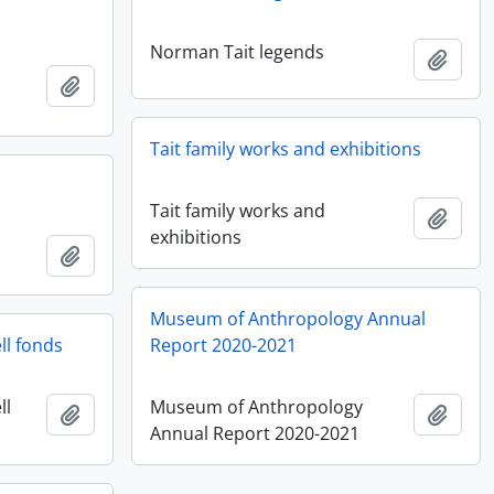
Norman Tait legends
Añadi
Añadir al portapapeles
Tait family works and exhibitions
Tait family works and
Añadi
exhibitions
Añadir al portapapeles
Museum of Anthropology Annual
ll fonds
Report 2020-2021
ll
Museum of Anthropology
Añadir al portapapeles
Añadi
Annual Report 2020-2021