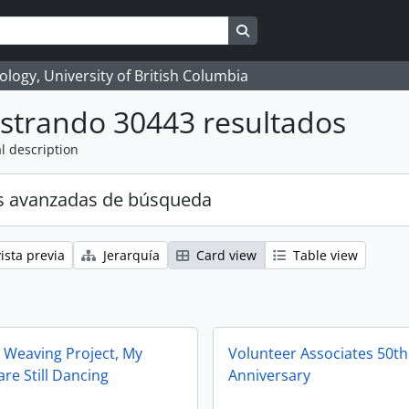
Search in browse page
logy, University of British Columbia
strando 30443 resultados
l description
s avanzadas de búsqueda
ista previa
Jerarquía
Card view
Table view
e Weaving Project, My
Volunteer Associates 50th
re Still Dancing
Anniversary