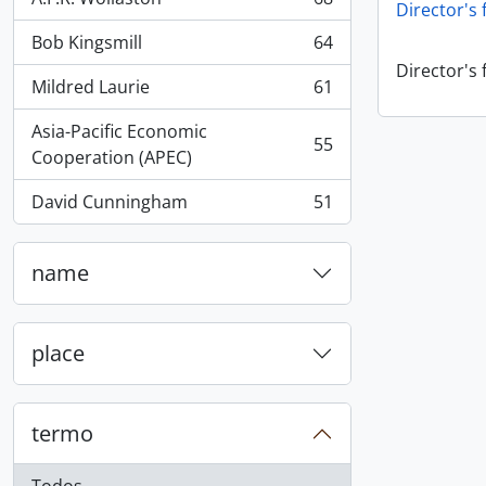
, 68 resultados
Director's
Bob Kingsmill
64
, 64 resultados
Director's
Mildred Laurie
61
, 61 resultados
Asia-Pacific Economic
55
, 55 resultados
Cooperation (APEC)
David Cunningham
51
, 51 resultados
name
place
termo