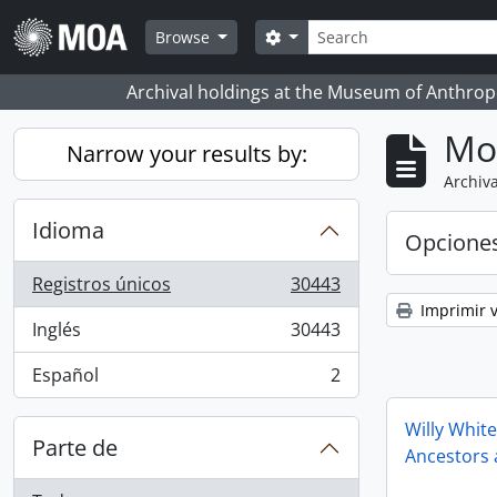
Skip to main content
Búsqueda
Search options
Browse
Archival holdings at the Museum of Anthropo
Mo
Narrow your results by:
Archiva
Idioma
Opcione
Registros únicos
30443
, 30443 resultados
Imprimir v
Inglés
30443
, 30443 resultados
Español
2
, 2 resultados
Willy Whit
Parte de
Ancestors a