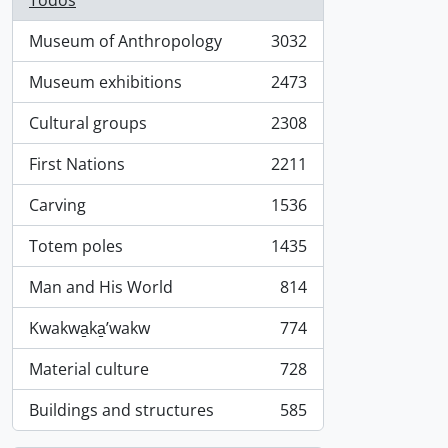
Todos
Museum of Anthropology
3032
, 3032 resultados
Museum exhibitions
2473
, 2473 resultados
Cultural groups
2308
, 2308 resultados
First Nations
2211
, 2211 resultados
Carving
1536
, 1536 resultados
Totem poles
1435
, 1435 resultados
Man and His World
814
, 814 resultados
Kwakwa̱ka̱ʼwakw
774
, 774 resultados
Material culture
728
, 728 resultados
Buildings and structures
585
, 585 resultados