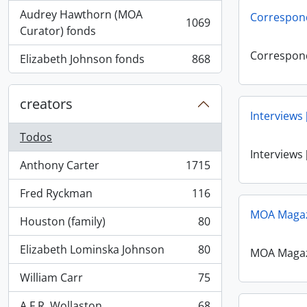
Audrey Hawthorn (MOA
Correspon
1069
, 1069 resultados
Curator) fonds
Correspon
Elizabeth Johnson fonds
868
, 868 resultados
creators
Interviews
Todos
Interviews
Anthony Carter
1715
, 1715 resultados
Fred Ryckman
116
, 116 resultados
MOA Maga
Houston (family)
80
, 80 resultados
Elizabeth Lominska Johnson
80
MOA Maga
, 80 resultados
William Carr
75
, 75 resultados
A.F.R. Wollaston
68