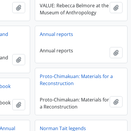
VALUE: Rebecca Belmore at the
Añadir al portapapeles
Añadi
Museum of Anthropology
 and
Annual reports
Annual reports
Añadi
 and
Añadir al portapapeles
Proto-Chimakuan: Materials for a
Reconstruction
 book
Proto-Chimakuan: Materials for
Añadi
 book
Añadir al portapapeles
a Reconstruction
 Annual
Norman Tait legends