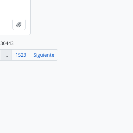
Añadir al portapapeles
 30443
...
1523
Siguiente