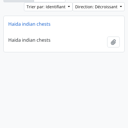
Trier par: Identifiant
Direction: Décroissant
Haida indian chests
Haida indian chests
Ajout