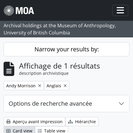
Skip to main content
Togg
Archival holdings at the Museum of Anthropology,
University of British Columbia
Narrow your results by:
Affichage de 1 résultats
description archivistique
Remove filter:
Remove filter:
Andy Morrison
Anglais
Options de recherche avancée
Aperçu avant impression
Hiérarchie
Card view
Table view