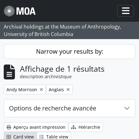
Skip to main content
Togg
Archival holdings at the Museum of Anthropology,
University of British Columbia
Narrow your results by:
Affichage de 1 résultats
description archivistique
Remove filter:
Remove filter:
Andy Morrison
Anglais
Options de recherche avancée
Aperçu avant impression
Hiérarchie
Card view
Table view