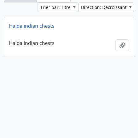
Trier par: Titre
Direction: Décroissant
Haida indian chests
Haida indian chests
Ajout