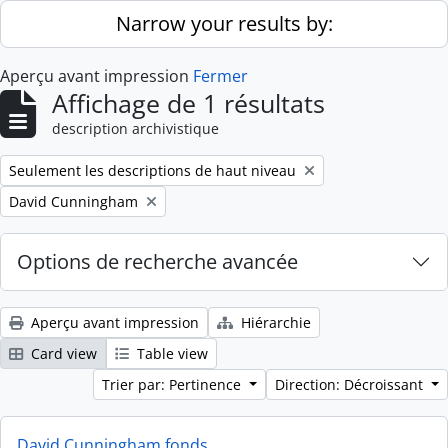
Skip to main content
Narrow your results by:
Aperçu avant impression
Fermer
Affichage de 1 résultats
description archivistique
Remove filter:
Seulement les descriptions de haut niveau
Remove filter:
David Cunningham
Options de recherche avancée
Aperçu avant impression
Hiérarchie
Card view
Table view
Trier par: Pertinence
Direction: Décroissant
David Cunningham fonds