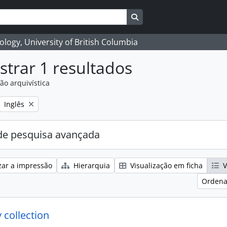
Search in browse page
logy, University of British Columbia
trar 1 resultados
ão arquivística
Remove filter:
Inglês
e pesquisa avançada
zar a impressão
Hierarquia
Visualização em ficha
V
Ordena
 collection