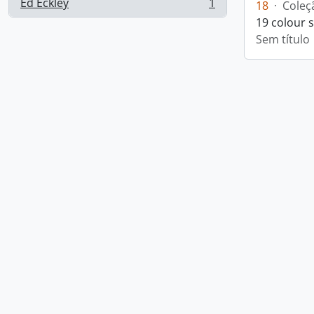
Ed Eckley
1
18
·
Coleç
, 1 resultados
19 colour 
Sem título