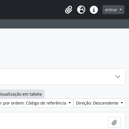
entrar
Clipboard
Idioma
Ligações rápidas
isualização em tabela
r por ordem: Código de referência
Direção: Descendente
Adici