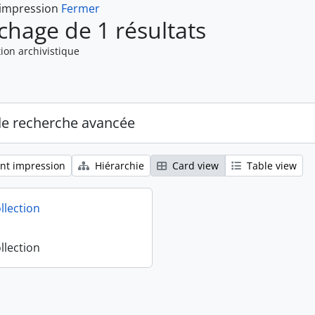
 impression
Fermer
ichage de 1 résultats
ion archivistique
de recherche avancée
nt impression
Hiérarchie
Card view
Table view
llection
llection