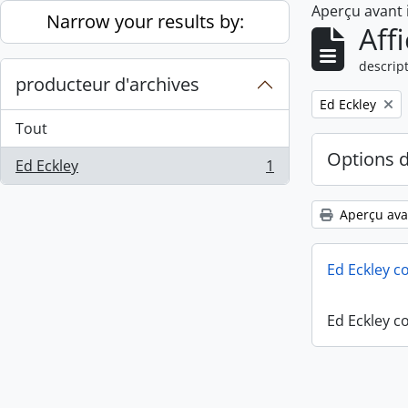
Aperçu avant
Skip to main content
Narrow your results by:
Aff
descript
producteur d'archives
Remove filter:
Ed Eckley
Tout
Options 
Ed Eckley
1
, 1 résultats
Aperçu ava
Ed Eckley co
Ed Eckley co