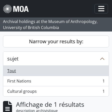
Skip to main content
Togg
Archival holdings at the Museum of Anthropology,
University of British Columbia
Narrow your results by:
sujet
Tout
First Nations
1
, 1 résultats
Cultural groups
1
, 1 résultats
Affichage de 1 résultats
description archivistique