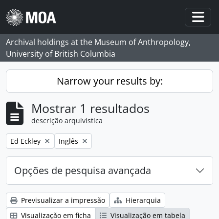
Skip to main content
Togg
Archival holdings at the Museum of Anthropology,
University of British Columbia
Narrow your results by:
Mostrar 1 resultados
descrição arquivística
Remove filter:
Remove filter:
Ed Eckley
Inglês
Opções de pesquisa avançada
Previsualizar a impressão
Hierarquia
Visualização em ficha
Visualização em tabela