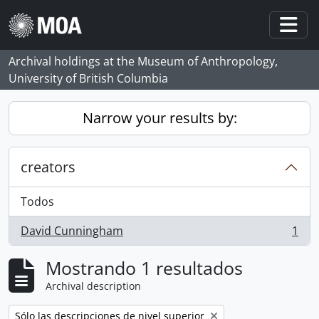
Skip to main content
Togg
Archival holdings at the Museum of Anthropology,
University of British Columbia
Narrow your results by:
creators
Todos
David Cunningham
1
, 1 resultados
Mostrando 1 resultados
Archival description
Remove filter:
Sólo las descripciones de nivel superior