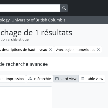
Search in browse page
logy, University of British Columbia
ichage de 1 résultats
tion archivistique
Remove filter:
 descriptions de haut niveau
Avec objets numériques
de recherche avancée
ant impression
Hiérarchie
Card view
Table view