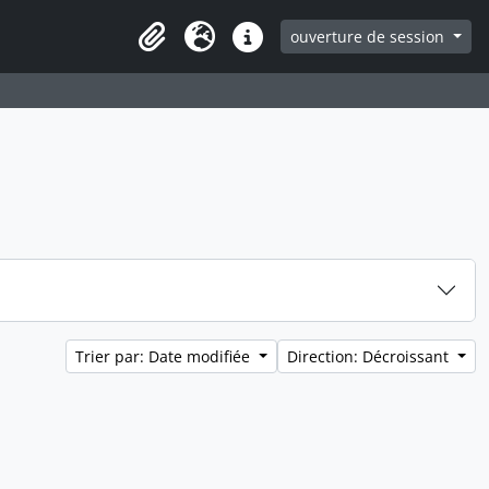
ouverture de session
Clipboard
Langue
Liens rapides
Trier par: Date modifiée
Direction: Décroissant