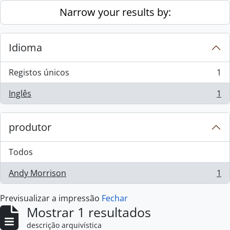
Skip to main content
Narrow your results by:
Idioma
Registos únicos
1
, 1 resultados
Inglês
1
, 1 resultados
produtor
Todos
Andy Morrison
1
, 1 resultados
Previsualizar a impressão
Fechar
Mostrar 1 resultados
descrição arquivística