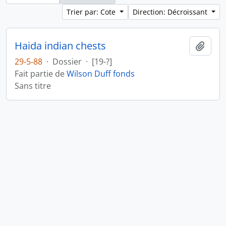
Trier par: Cote
Direction: Décroissant
Haida indian chests
Ajout
29-5-88
·
Dossier
·
[19-?]
Fait partie de
Wilson Duff fonds
Sans titre