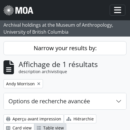
Skip to main content
Togg
Archival holdings at the Museum of Anthropology,
University of British Columbia
Narrow your results by:
Affichage de 1 résultats
description archivistique
Remove filter:
Andy Morrison
Options de recherche avancée
Aperçu avant impression
Hiérarchie
Card view
Table view