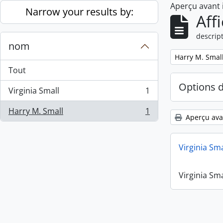
Aperçu avant
Skip to main content
Narrow your results by:
Aff
descript
nom
Remove filter:
Harry M. Smal
Tout
Options 
Virginia Small
1
, 1 résultats
Harry M. Small
1
, 1 résultats
Aperçu ava
Virginia Sm
Virginia Sm