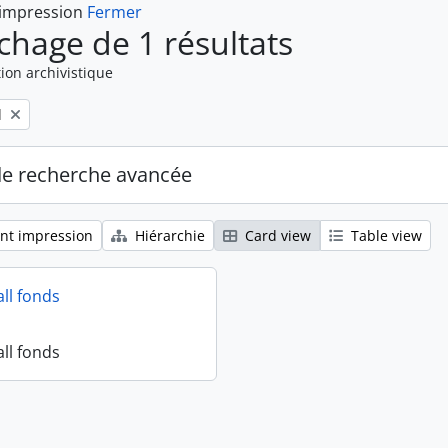
 impression
Fermer
ichage de 1 résultats
ion archivistique
l
de recherche avancée
nt impression
Hiérarchie
Card view
Table view
all fonds
all fonds