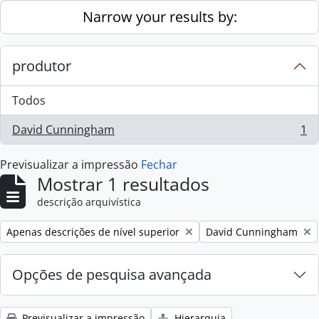
Skip to main content
Narrow your results by:
produtor
Todos
David Cunningham
1
, 1 resultados
Previsualizar a impressão
Fechar
Mostrar 1 resultados
descrição arquivística
Remove filter:
Remove filter:
Apenas descrições de nível superior
David Cunningham
Opções de pesquisa avançada
Previsualizar a impressão
Hierarquia