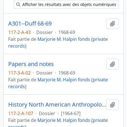
Afficher les résultats avec des objets numériques
A301--Duff 68-69
Ajout
117-2-A-43
·
Dossier
·
1968-69
Fait partie de
Marjorie M. Halpin fonds (private
records)
Papers and notes
Ajout
117-3-A-02
·
Dossier
·
1968-69
Fait partie de
Marjorie M. Halpin fonds (private
records)
History North American Anthropology--general
Ajout
117-2-A-107
·
Dossier
·
[1964-67]
Fait partie de
Marjorie M. Halpin fonds (private