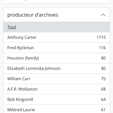
, 868 résultats
producteur d'archives
Tout
Anthony Carter
1715
, 1715 résultats
Fred Ryckman
116
, 116 résultats
Houston (family)
80
, 80 résultats
Elizabeth Lominska Johnson
80
, 80 résultats
William Carr
75
, 75 résultats
A.F.R. Wollaston
68
, 68 résultats
Bob Kingsmill
64
, 64 résultats
Mildred Laurie
61
, 61 résultats