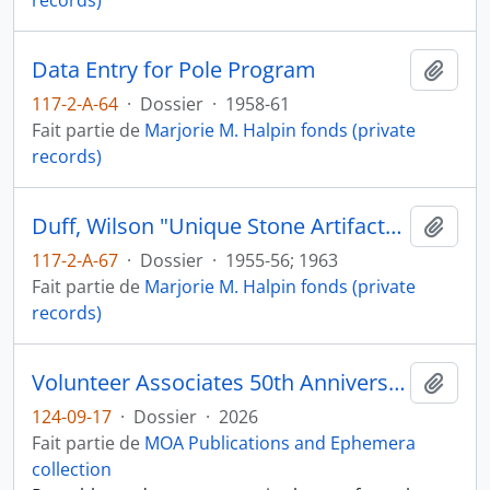
records)
Data Entry for Pole Program
Ajout
117-2-A-64
·
Dossier
·
1958-61
Fait partie de
Marjorie M. Halpin fonds (private
records)
Duff, Wilson "Unique Stone Artifacts from the Gulf Islands"
Ajout
117-2-A-67
·
Dossier
·
1955-56; 1963
Fait partie de
Marjorie M. Halpin fonds (private
records)
Volunteer Associates 50th Anniversary
Ajout
124-09-17
·
Dossier
·
2026
Fait partie de
MOA Publications and Ephemera
collection