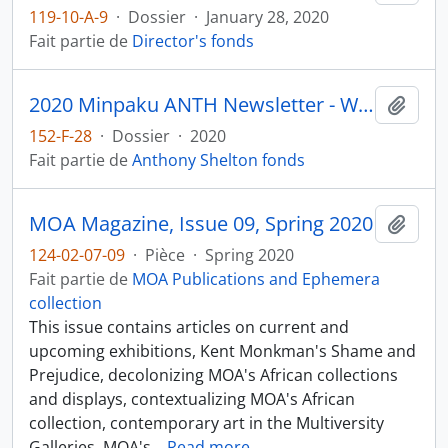
119-10-A-9
·
Dossier
·
January 28, 2020
Fait partie de
Director's fonds
2020 Minpaku ANTH Newsletter - World Museologies Workshop
Ajout
152-F-28
·
Dossier
·
2020
Fait partie de
Anthony Shelton fonds
MOA Magazine, Issue 09, Spring 2020
Ajout
124-02-07-09
·
Pièce
·
Spring 2020
Fait partie de
MOA Publications and Ephemera
collection
This issue contains articles on current and
upcoming exhibitions, Kent Monkman's Shame and
Prejudice, decolonizing MOA's African collections
and displays, contextualizing MOA's African
collection, contemporary art in the Multiversity
Galleries, MOA's
…
Read more