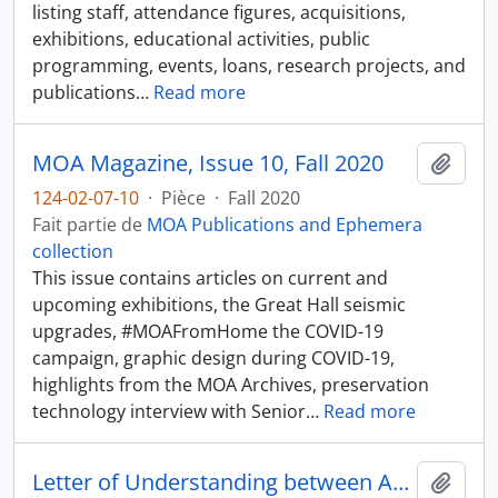
listing staff, attendance figures, acquisitions,
exhibitions, educational activities, public
programming, events, loans, research projects, and
publications
…
Read more
MOA Magazine, Issue 10, Fall 2020
Ajout
124-02-07-10
·
Pièce
·
Fall 2020
Fait partie de
MOA Publications and Ephemera
collection
This issue contains articles on current and
upcoming exhibitions, the Great Hall seismic
upgrades, #MOAFromHome the COVID-19
campaign, graphic design during COVID-19,
highlights from the MOA Archives, preservation
technology interview with Senior
…
Read more
Letter of Understanding between America's Research Network and Museum of Anthropology at UBC
Ajout