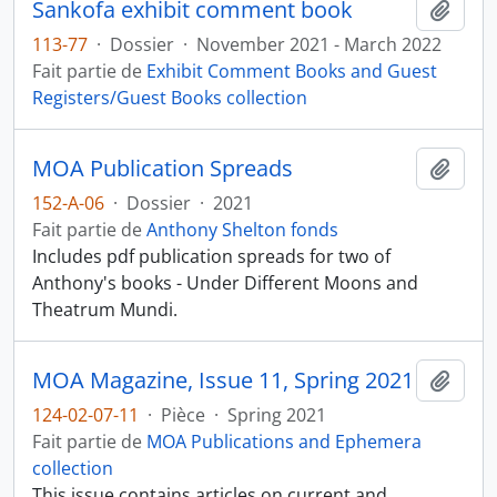
Sankofa exhibit comment book
Ajout
113-77
·
Dossier
·
November 2021 - March 2022
Fait partie de
Exhibit Comment Books and Guest
Registers/Guest Books collection
MOA Publication Spreads
Ajout
152-A-06
·
Dossier
·
2021
Fait partie de
Anthony Shelton fonds
Includes pdf publication spreads for two of
Anthony's books - Under Different Moons and
Theatrum Mundi.
MOA Magazine, Issue 11, Spring 2021
Ajout
124-02-07-11
·
Pièce
·
Spring 2021
Fait partie de
MOA Publications and Ephemera
collection
This issue contains articles on current and