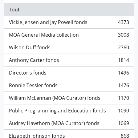
Tout
Vickie Jensen and Jay Powell fonds
4373
, 4373 résultats
MOA General Media collection
3008
, 3008 résultats
Wilson Duff fonds
2760
, 2760 résultats
Anthony Carter fonds
1814
, 1814 résultats
Director's fonds
1496
, 1496 résultats
Ronnie Tessler fonds
1476
, 1476 résultats
William McLennan (MOA Curator) fonds
1170
, 1170 résultats
Public Programming and Education fonds
1090
, 1090 résultats
Audrey Hawthorn (MOA Curator) fonds
1069
, 1069 résultats
Elizabeth Johnson fonds
868