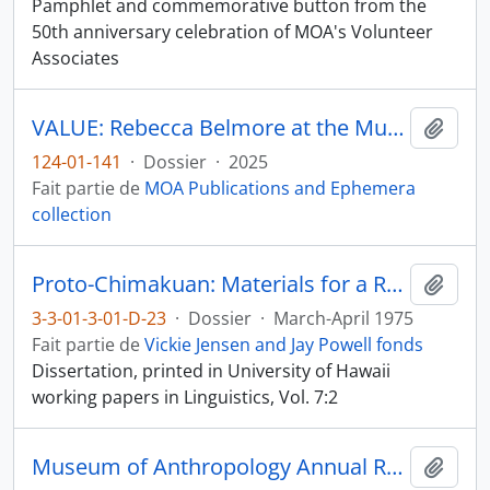
Pamphlet and commemorative button from the
50th anniversary celebration of MOA's Volunteer
Associates
VALUE: Rebecca Belmore at the Museum of Anthropology
Ajout
124-01-141
·
Dossier
·
2025
Fait partie de
MOA Publications and Ephemera
collection
Proto-Chimakuan: Materials for a Reconstruction
Ajout
3-3-01-3-01-D-23
·
Dossier
·
March-April 1975
Fait partie de
Vickie Jensen and Jay Powell fonds
Dissertation, printed in University of Hawaii
working papers in Linguistics, Vol. 7:2
Museum of Anthropology Annual Report 2021-2022
Ajout