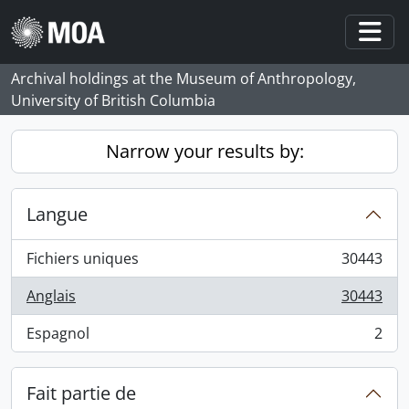
Skip to main content
Togg
Archival holdings at the Museum of Anthropology,
University of British Columbia
Narrow your results by:
Langue
Fichiers uniques
30443
, 30443 résultats
Anglais
30443
, 30443 résultats
Espagnol
2
, 2 résultats
Fait partie de