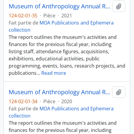
Museum of Anthropology Annual Report 2020-2021
Ajout
124-02-01-35
·
Pièce
·
2021
Fait partie de
MOA Publications and Ephemera
collection
The report outlines the museum's activities and
finances for the previous fiscal year, including
listing staff, attendance figures, acquisitions,
exhibitions, educational activities, public
programming, events, loans, research projects, and
publications
…
Read more
Museum of Anthropology Annual Report 2019-2020
Ajout
124-02-01-34
·
Pièce
·
2020
Fait partie de
MOA Publications and Ephemera
collection
The report outlines the museum's activities and
finances for the previous fiscal year, including