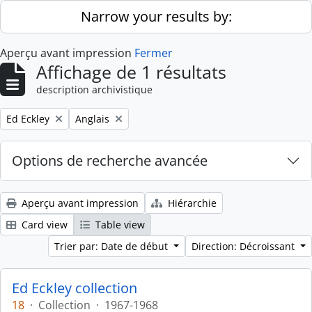
Skip to main content
Narrow your results by:
Aperçu avant impression
Fermer
Affichage de 1 résultats
description archivistique
Remove filter:
Remove filter:
Ed Eckley
Anglais
Options de recherche avancée
Aperçu avant impression
Hiérarchie
Card view
Table view
Trier par: Date de début
Direction: Décroissant
Ed Eckley collection
18
·
Collection
·
1967-1968