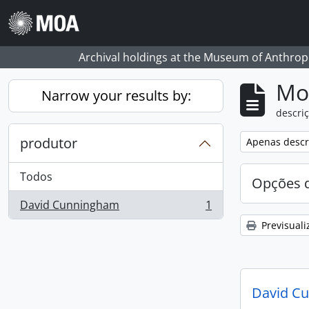
Skip to main content
Archival holdings at the Museum of Anthropo
Mos
Narrow your results by:
descriç
produtor
Remove filter:
Apenas descri
Todos
Opções d
David Cunningham
1
, 1 resultados
Previsuali
David C