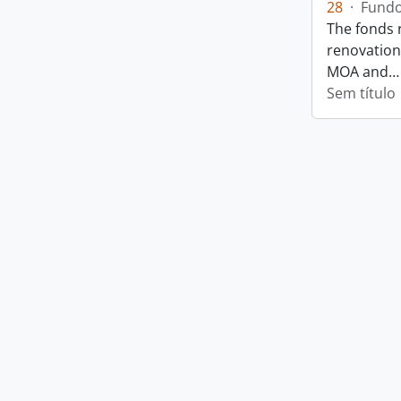
28
·
Fund
The fonds 
renovation
MOA and
Sem título