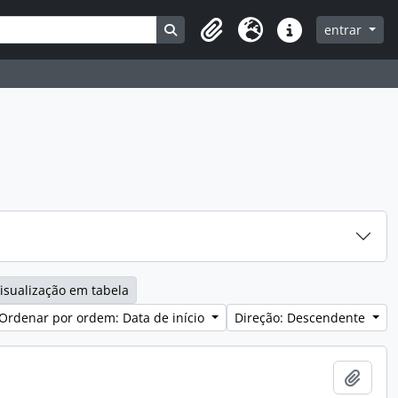
Search in browse page
entrar
Clipboard
Idioma
Ligações rápidas
isualização em tabela
Ordenar por ordem: Data de início
Direção: Descendente
Adici