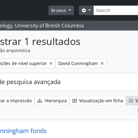
Pesquisar
Search options
Browse
logy, University of British Columbia
trar 1 resultados
ão arquivística
Remove filter:
ções de nível superior
David Cunningham
e pesquisa avançada
zar a impressão
Hierarquia
Visualização em ficha
V
unningham fonds