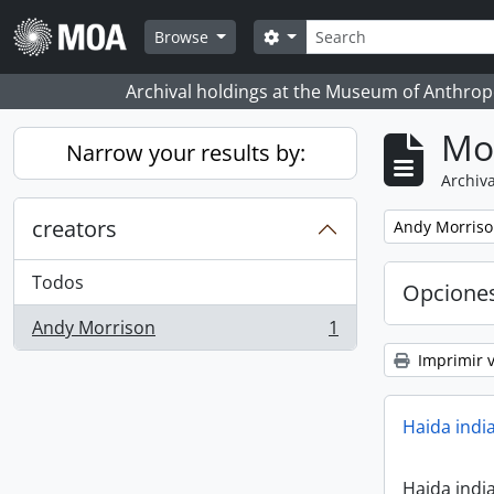
Skip to main content
Búsqueda
Search options
Browse
Archival holdings at the Museum of Anthropo
Mo
Narrow your results by:
Archiva
creators
Remove filter:
Andy Morris
Todos
Opcione
Andy Morrison
1
, 1 resultados
Imprimir v
Haida indi
Haida indi