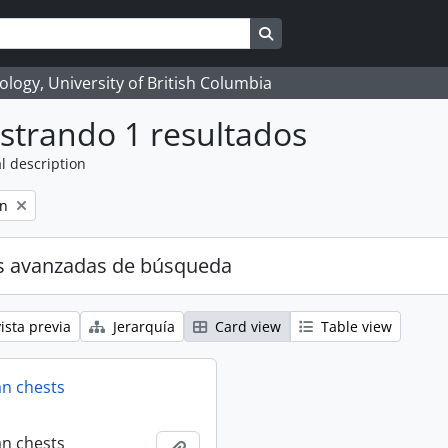
Search in browse page
logy, University of British Columbia
strando 1 resultados
l description
on
s avanzadas de búsqueda
ista previa
Jerarquía
Card view
Table view
an chests
an chests