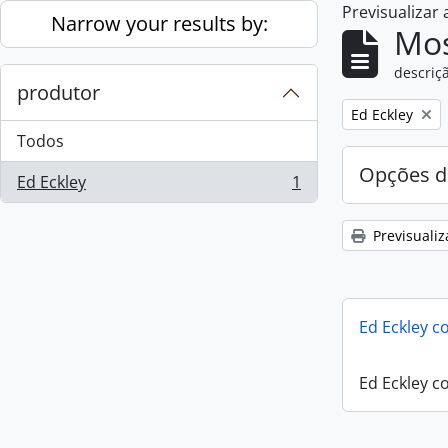
Previsualizar
Skip to main content
Narrow your results by:
Mos
descriçã
produtor
Remove filter:
Ed Eckley
Todos
Opções d
Ed Eckley
1
, 1 resultados
Previsualiz
Ed Eckley co
Ed Eckley co