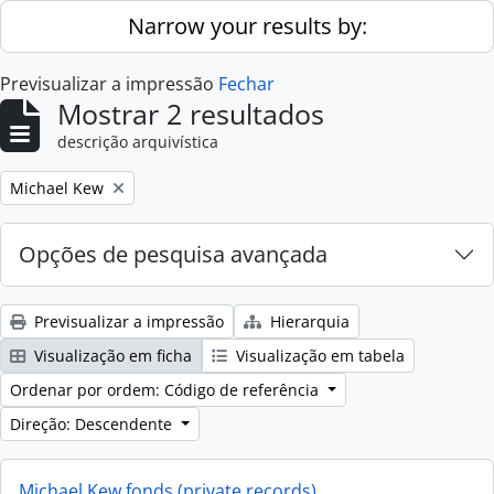
Skip to main content
Narrow your results by:
Previsualizar a impressão
Fechar
Mostrar 2 resultados
descrição arquivística
Remove filter:
Michael Kew
Opções de pesquisa avançada
Previsualizar a impressão
Hierarquia
Visualização em ficha
Visualização em tabela
Ordenar por ordem: Código de referência
Direção: Descendente
Michael Kew fonds (private records)